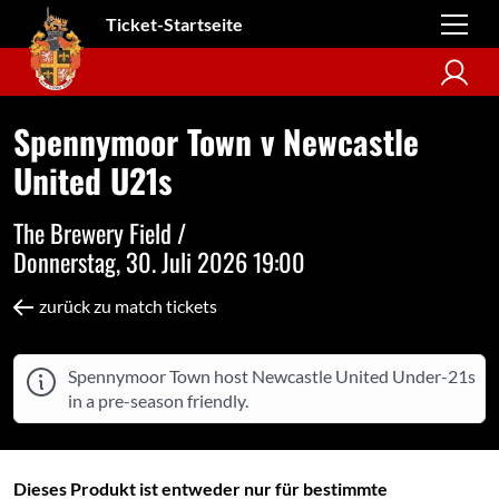
Ticket-Startseite
Spennymoor Town v Newcastle
United U21s
The Brewery Field /
Donnerstag, 30. Juli 2026 19:00
zurück zu match tickets
Spennymoor Town host Newcastle United Under-21s
in a pre-season friendly.
Dieses Produkt ist entweder nur für bestimmte