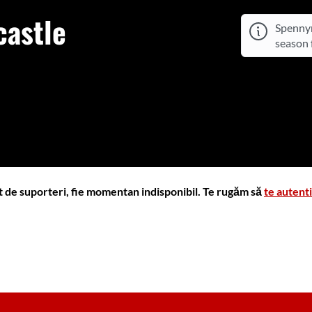
astle
Spennym
season f
t de suporteri, fie momentan indisponibil. Te rugăm să
te autenti