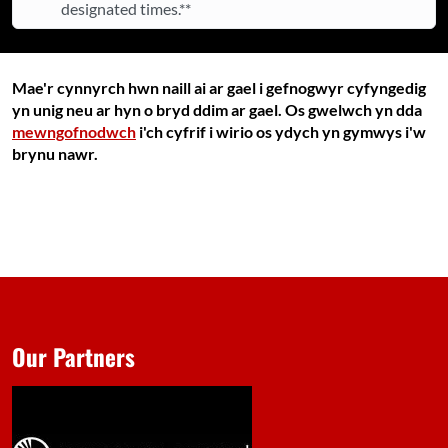
designated times.**
Mae'r cynnyrch hwn naill ai ar gael i gefnogwyr cyfyngedig
yn unig neu ar hyn o bryd ddim ar gael. Os gwelwch yn dda
mewngofnodwch
i'ch cyfrif i wirio os ydych yn gymwys i'w
brynu nawr.
Our Partners