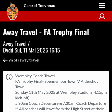
Cartref Tocynnau
Away Travel - FA Trophy Final
Away Travel /
Dydd Sul, 11 Mai 2025 16:15
yn ôl i away travel
Wembley Coach Travel
FA Trophy Final- Spennymoor Town V Aldershot
Town
Sunday 11th May 2025 at Wembley Stadium (4.15pm
kick-off)
5.30am Coach Departure & 7.30am Coach Departure
** All coaches will leave from the High Street at their