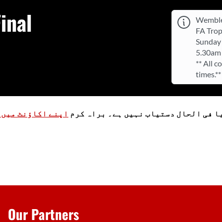
inal
Wemble
FA Trop
Sunday 
5.30am
** All c
times.**
ا فی الحال دستیاب نہیں ہے۔ براہ کرم
اپنے اکاؤنٹ میں ل
Our Partners