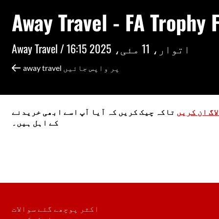
Away Travel - FA Trophy F
اتوار، 11 مئی، 2025 16:15
Away Travel /
away travel پر واپس جائیں
اگ ان کریں
تاکہ چیک کریں کہ آیا آپ اسے ابھی خریدنے
کے اہل ہیں۔
اکثر پوچھے گئے سوالات