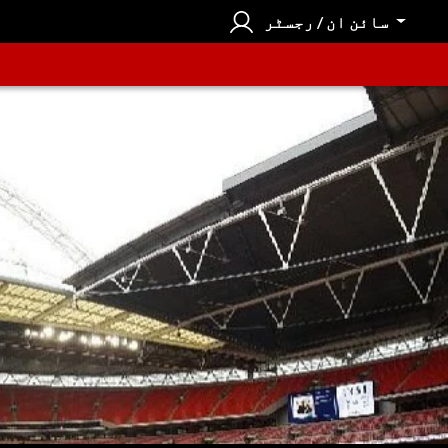
سائن ان / رجسٹر