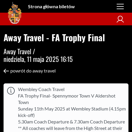
Strona główna biletów
Away Travel - FA Trophy Final
Away Travel /
niedziela, 11 maja 2025 16:15
powrót do away travel
Wembley Coach Travel
FA Trophy Final- Spennymoor Town V Aldershot
Town
Sunday 11th May 2025 at Wembley Stadium (4.15pm
kick-off)
5.30am Coach Departure & 7.30am Coach Departure
** All coaches will leave from the High Street at their