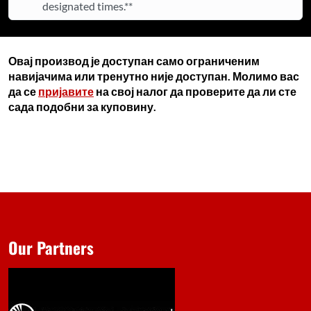
designated times.**
Овај производ је доступан само ограниченим
навијачима или тренутно није доступан. Молимо вас
да се
пријавите
на свој налог да проверите да ли сте
сада подобни за куповину.
Our Partners