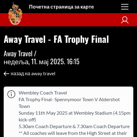
Почетна страница за карте
Away Travel - FA Trophy Final
Away Travel /
недеља, 11. мај 2025. 16:15
назад на away travel
Wembley Coach Travel
FA Trophy Final- Spennymoor Town V Aldershot
Town
Sunday 11th May 2025 at Wembley Stadium (4.15pm
kick-off)
5.30am Coach Departure & 7.30am Coach Departure
** All coaches will leave from the High Street at their