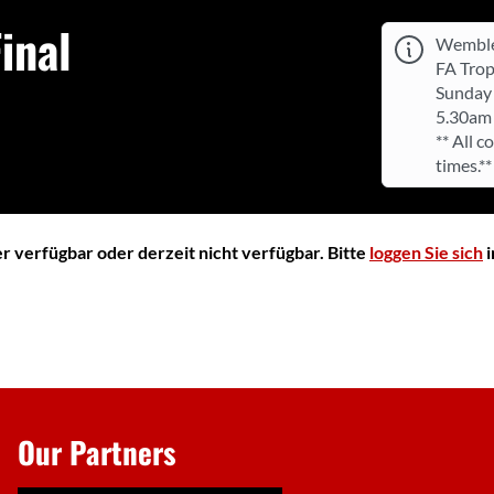
inal
Wemble
FA Trop
Sunday 
5.30am
** All c
times.**
 verfügbar oder derzeit nicht verfügbar. Bitte
loggen Sie sich
i
Our Partners