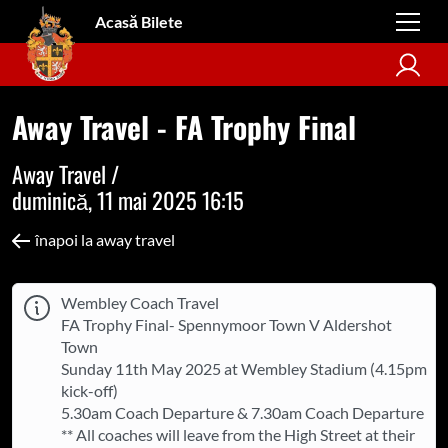
Acasă Bilete
Away Travel - FA Trophy Final
Away Travel /
duminică, 11 mai 2025 16:15
înapoi la away travel
Wembley Coach Travel
FA Trophy Final- Spennymoor Town V Aldershot
Town
Sunday 11th May 2025 at Wembley Stadium (4.15pm
kick-off)
5.30am Coach Departure & 7.30am Coach Departure
** All coaches will leave from the High Street at their